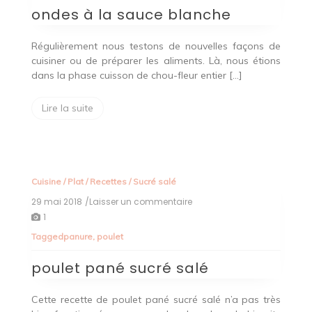
ondes
ondes à la sauce blanche
à
la
sauce
Régulièrement nous testons de nouvelles façons de
blanche
cuisiner ou de préparer les aliments. Là, nous étions
dans la phase cuisson de chou-fleur entier […]
Lire la suite
Cuisine
/
Plat
/
Recettes
/
Sucré salé
29 mai 2018
/Laisser un commentaire
on
poulet
1
pané
Tagged
panure
,
poulet
sucré
salé
poulet pané sucré salé
Cette recette de poulet pané sucré salé n’a pas très