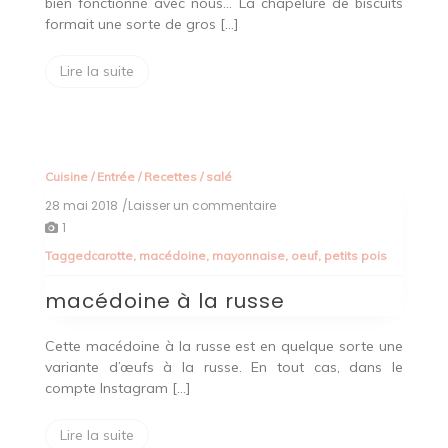
bien fonctionné avec nous… La chapelure de biscuits
formait une sorte de gros […]
Lire la suite
Cuisine
/
Entrée
/
Recettes
/
salé
28 mai 2018
/Laisser un commentaire
on
macédoine
1
à
Tagged
carotte
,
macédoine
,
mayonnaise
,
oeuf
,
petits pois
la
russe
macédoine à la russe
Cette macédoine à la russe est en quelque sorte une
variante d’œufs à la russe. En tout cas, dans le
compte Instagram […]
Lire la suite