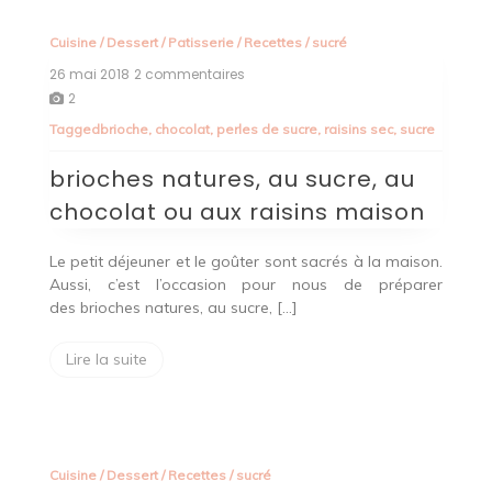
Cuisine
/
Dessert
/
Patisserie
/
Recettes
/
sucré
26 mai 2018
2 commentaires
sur
brioches
2
natures,
Tagged
brioche
,
chocolat
,
perles de sucre
,
raisins sec
,
sucre
au
sucre,
brioches natures, au sucre, au
au
chocolat
chocolat ou aux raisins maison
ou
aux
raisins
Le petit déjeuner et le goûter sont sacrés à la maison.
maison
Aussi, c’est l’occasion pour nous de préparer
des brioches natures, au sucre, […]
Lire la suite
Cuisine
/
Dessert
/
Recettes
/
sucré