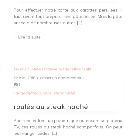
Pour effectuer notre tarte aux carottes persillées, il
faut avant tout préparer une pâte brisée. Mais la pâte
brisée a de nombreuses autres […]
Lire la suite
Cuisine
/
Entrée
/
Patisserie
/
Recettes
/
salé
22 mai 2018
/Laisser un commentaire
on
roulés
1
au
Tagged
gâteau
,
roule
,
steak haché
steak
haché
roulés au steak haché
Pour une entrée, un pique-nique ou encore un plateau
TV, ces roulés au steak haché sont parfaits. On peut
les manger tièdes, […]