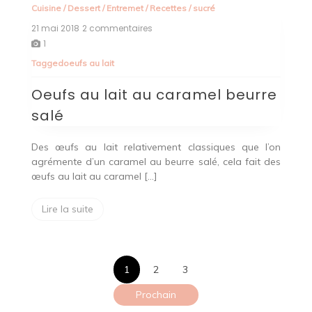
Cuisine
/
Dessert
/
Entremet
/
Recettes
/
sucré
21 mai 2018
2 commentaires
sur
Oeufs
1
au
Tagged
oeufs au lait
lait
au
Oeufs au lait au caramel beurre
caramel
beurre
salé
salé
Des œufs au lait relativement classiques que l’on
agrémente d’un caramel au beurre salé, cela fait des
œufs au lait au caramel […]
Lire la suite
Pagination
1
2
3
des
Prochain