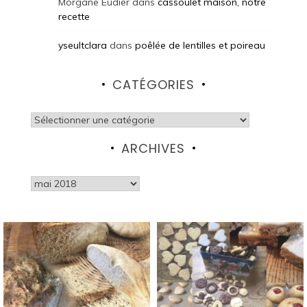
Morgane Eudier
dans
cassoulet maison, notre
recette
yseultclara
dans
poêlée de lentilles et poireau
CATÉGORIES
Catégories
ARCHIVES
Archives