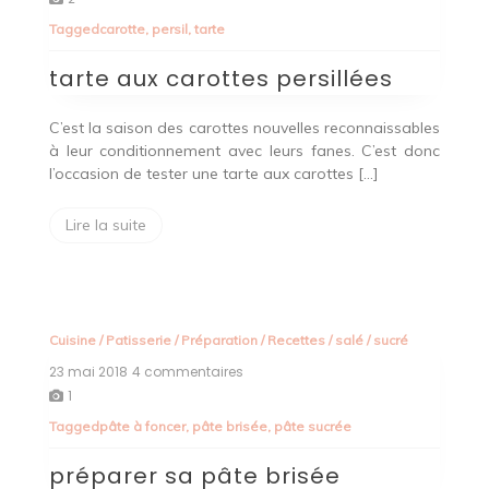
aux
Tagged
carotte
,
persil
,
tarte
carottes
persillées
tarte aux carottes persillées
C’est la saison des carottes nouvelles reconnaissables
à leur conditionnement avec leurs fanes. C’est donc
l’occasion de tester une tarte aux carottes […]
Lire la suite
Cuisine
/
Patisserie
/
Préparation
/
Recettes
/
salé
/
sucré
23 mai 2018
4 commentaires
sur
préparer
1
sa
Tagged
pâte à foncer
,
pâte brisée
,
pâte sucrée
pâte
brisée
préparer sa pâte brisée