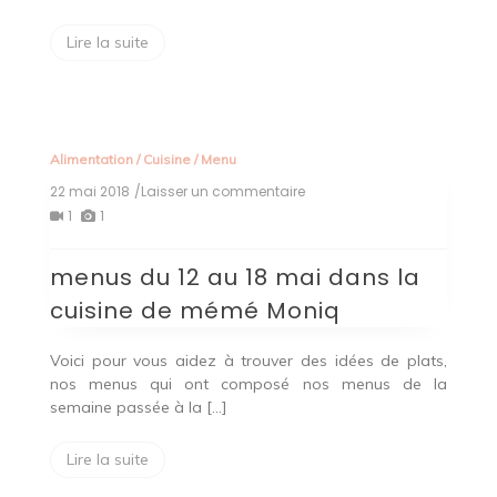
Lire la suite
Alimentation
/
Cuisine
/
Menu
22 mai 2018
/Laisser un commentaire
on
menus
1
1
du
12
menus du 12 au 18 mai dans la
au
18
cuisine de mémé Moniq
mai
dans
la
Voici pour vous aidez à trouver des idées de plats,
cuisine
nos menus qui ont composé nos menus de la
de
semaine passée à la […]
mémé
Moniq
Lire la suite