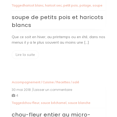
de
Tagged
haricot blanc
,
haricot sec
,
petit pois
,
potage
,
soupe
petits
pois
soupe de petits pois et haricots
et
haricots
blancs
blancs
Que ce soit en hiver, au printemps ou en été, dans nos
menus il y a le plus souvent au moins une […]
Lire la suite
Accompagnement
/
Cuisine
/
Recettes
/
salé
30 mai 2018
/Laisser un commentaire
on
chou-
4
fleur
Tagged
chou-fleur
,
sauce béchamel
,
sauce blanche
entier
au
chou-fleur entier au micro-
micro-