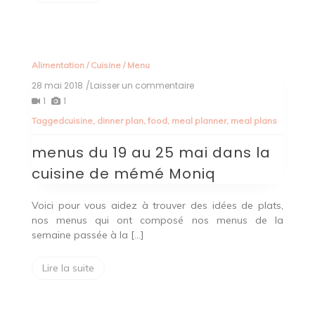
Alimentation
/
Cuisine
/
Menu
28 mai 2018
/Laisser un commentaire
on
menus
1
1
du
Tagged
cuisine
,
dinner plan
,
food
,
meal planner
,
meal plans
19
au
menus du 19 au 25 mai dans la
25
mai
cuisine de mémé Moniq
dans
la
cuisine
Voici pour vous aidez à trouver des idées de plats,
de
nos menus qui ont composé nos menus de la
mémé
semaine passée à la […]
Moniq
Lire la suite