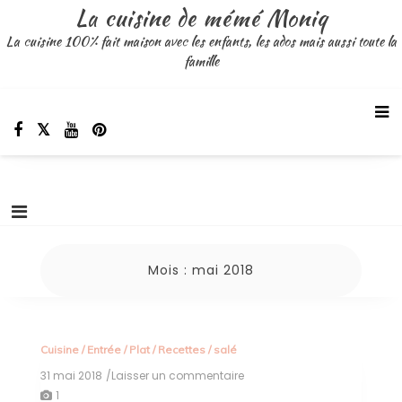
Aller
La cuisine de mémé Moniq
au
La cuisine 100% fait maison avec les enfants, les ados mais aussi toute la
contenu
famille
Mois :
mai 2018
Cuisine
/
Entrée
/
Plat
/
Recettes
/
salé
31 mai 2018
/Laisser un commentaire
on
soupe
1