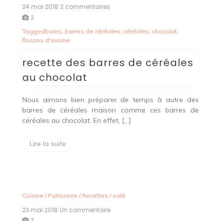
24 mai 2018
2 commentaires
sur
recette
2
des
Tagged
baies
,
barres de céréales
,
céréales
,
chocolat
,
barres
flocons d'avoine
de
céréales
recette des barres de céréales
au
chocolat
au chocolat
Nous aimons bien préparer de temps à autre des
barres de céréales maison comme ces barres de
céréales au chocolat. En effet, […]
Lire la suite
Cuisine
/
Patisserie
/
Recettes
/
salé
23 mai 2018
Un commentaire
sur
tarte
2