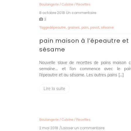
Boulangerie
/
Cuisine
/
Recettes
8 octobre 2018
Un commentaire
sur
pain
3
maison
Tagged
épeautre
,
graines
,
pain
,
pavot
,
sésame
à
l’épeautre
pain maison à l’épeautre et
et
sésame
sésame
Nouvelle slave de recettes de pains maison c
semaine… et l’on commence avec le pai
l’épeautre et au sésame. Les autres pains […]
Lire la suite
Boulangerie
/
Cuisine
/
Recettes
2 mai 2018
/Laisser un commentaire
on