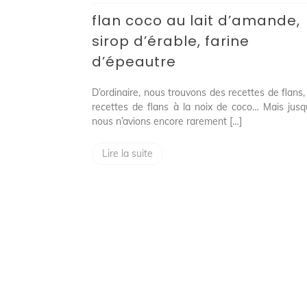
lait
flan coco au lait d’amande,
d’amande,
sirop
sirop d’érable, farine
d’érable,
farine
d’épeautre
d’épeautre
D’ordinaire, nous trouvons des recettes de flans,
recettes de flans à la noix de coco… Mais jusqu’
nous n’avions encore rarement […]
Lire la suite