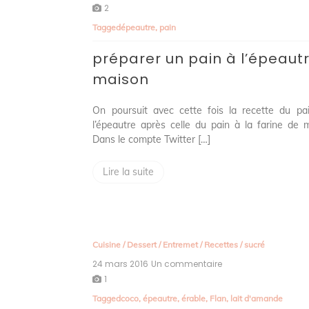
préparer
2
un
Tagged
épeautre
,
pain
pain
à
préparer un pain à l’épeaut
l’épeautre
maison
maison
On poursuit avec cette fois la recette du pa
l’épeautre après celle du pain à la farine de m
Dans le compte Twitter […]
Lire la suite
Cuisine
/
Dessert
/
Entremet
/
Recettes
/
sucré
24 mars 2016
Un commentaire
sur
flan
1
coco
Tagged
coco
,
épeautre
,
érable
,
Flan
,
lait d'amande
au