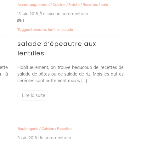
Accompagnement
/
Cuisine
/
Entrée
/
Recettes
/
salé
13 juin 2018
/Laisser un commentaire
on
salade
1
d’épeautre
Tagged
épeautre
,
lentille
,
salade
aux
lentilles
salade d’épeautre aux
lentilles
ette
Habituellement, on trouve beaucoup de recettes de
n à
salade de pâtes ou de salade de riz. Mais les autres
céréales sont nettement moins […]
Lire la suite
Boulangerie
/
Cuisine
/
Recettes
9 juin 2016
Un commentaire
sur