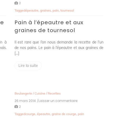
Pain
2
à
Tagged
épeautre
,
graines
,
pain
,
tournesol
l’épeautre
et
re
Pain à l’épeautre et aux
aux
graines
graines de tournesol
de
tournesol
in à
Il est rare que l’on nous demande la recette de l’un
aïs.
de nos pains. Le pain à l’épeautre et aux graines de
[…]
Lire la suite
Boulangerie
/
Cuisine
/
Recettes
26 mars 2014
/Laisser un commentaire
on
Pain
2
à
Tagged
courge
,
épeautre
,
graine de courge
,
pain
l’épeautre