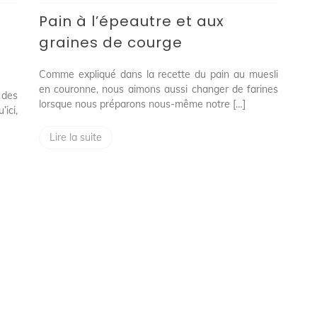
et
Pain à l’épeautre et aux
aux
graines
graines de courge
de
courge
Comme expliqué dans la recette du pain au muesli
en couronne, nous aimons aussi changer de farines
 des
lorsque nous préparons nous-même notre […]
ici,
Lire la suite