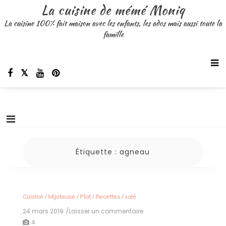
Aller
La cuisine de mémé Moniq
au
La cuisine 100% fait maison avec les enfants, les ados mais aussi toute la
contenu
famille
Étiquette :
agneau
Cuisine
/
Mijoteuse
/
Plat
/
Recettes
/
salé
24 mars 2019
/Laisser un commentaire
on
gigot
4