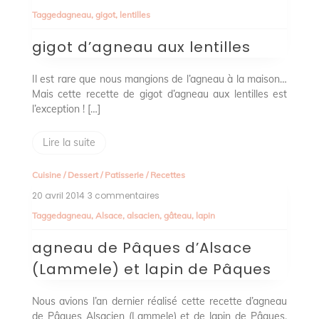
d’agneau
Tagged
agneau
,
gigot
,
lentilles
aux
lentilles
gigot d’agneau aux lentilles
Il est rare que nous mangions de l’agneau à la maison…
Mais cette recette de gigot d’agneau aux lentilles est
l’exception ! […]
Lire la suite
Cuisine
/
Dessert
/
Patisserie
/
Recettes
20 avril 2014
3 commentaires
sur
agneau
Tagged
agneau
,
Alsace
,
alsacien
,
gâteau
,
lapin
de
Pâques
agneau de Pâques d’Alsace
d’Alsace
(Lammele)
(Lammele) et lapin de Pâques
et
lapin
de
Nous avions l’an dernier réalisé cette recette d’agneau
Pâques
de Pâques Alsacien (Lammele) et de lapin de Pâques,