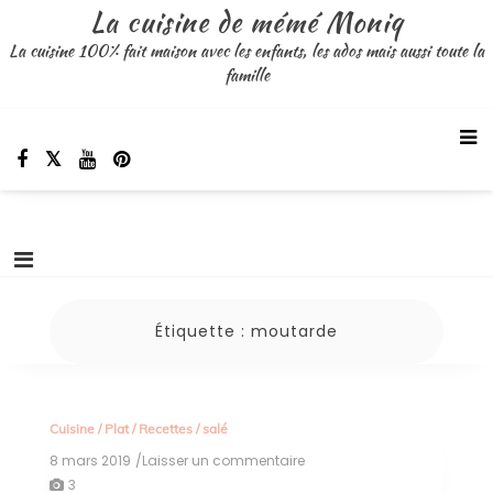
Aller
La cuisine de mémé Moniq
au
La cuisine 100% fait maison avec les enfants, les ados mais aussi toute la
contenu
famille
Étiquette :
moutarde
Cuisine
/
Plat
/
Recettes
/
salé
8 mars 2019
/Laisser un commentaire
on
pâtes
3