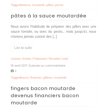
à
Tagged
lardons
,
moutarde
,
pâtes
,
penne
la
sauce
pâtes à la sauce moutardée
moutardée
Nous avons l’habitude de préparer des pâtes avec une
sauce tomate, ou avec du pesto… mais jusqu’ici, nous
n’avions jamais cuisiné des […]
Lire la suite
Cuisine
/
Entrée
/
Patisserie
/
Recettes
/
salé
15 avril 2017
/Laisser un commentaire
on
fingers
2
bacon
Tagged
bacon
,
financier
,
gâteau
,
moutarde
moutarde
devenus
fingers bacon moutarde
financiers
bacon
devenus financiers bacon
moutarde
moutarde