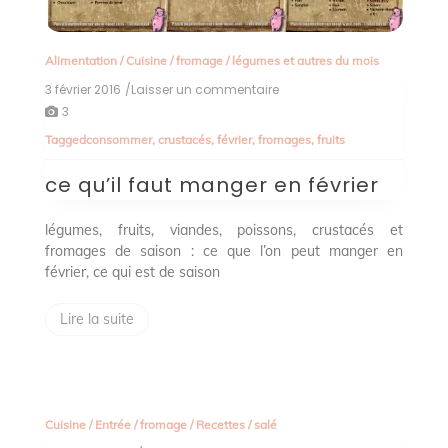
Alimentation
/
Cuisine
/
fromage
/
légumes et autres du mois
3 février 2016
/Laisser un commentaire
on
ce
3
qu’il
Tagged
consommer
,
crustacés
,
février
,
fromages
,
fruits
faut
manger
ce qu’il faut manger en février
en
février
légumes, fruits, viandes, poissons, crustacés et
fromages de saison : ce que l’on peut manger en
février, ce qui est de saison
Lire la suite
Cuisine
/
Entrée
/
fromage
/
Recettes
/
salé