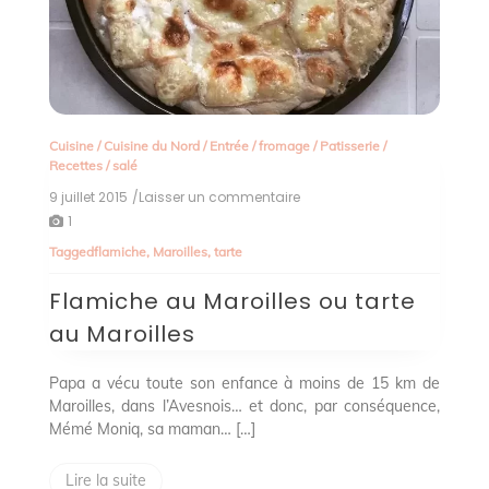
Cuisine
/
Cuisine du Nord
/
Entrée
/
fromage
/
Patisserie
/
Recettes
/
salé
9 juillet 2015
/Laisser un commentaire
on
Flamiche
1
au
Tagged
flamiche
,
Maroilles
,
tarte
Maroilles
ou
Flamiche au Maroilles ou tarte
tarte
au
au Maroilles
Maroilles
Papa a vécu toute son enfance à moins de 15 km de
Maroilles, dans l’Avesnois… et donc, par conséquence,
Mémé Moniq, sa maman… […]
Lire la suite