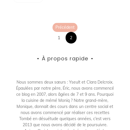
Pagination
Précédent
des
1
2
publications
À propos rapide
Nous sommes deux sœurs : Yseult et Clara Delcroix.
Épaulées par notre père, Éric, nous avons commencé
ce blog en 2007, alors âgées de 7 et 9 ans. Pourquoi
la cuisine de mémé Moniq ? Notre grand-mère,
Monique, donnait des cours dans un centre social et
nous avons commencé par réaliser ces recettes
Tombé en désuétude quelques années, c’est vers
2013 que nous avons décidé de le poursuivre.