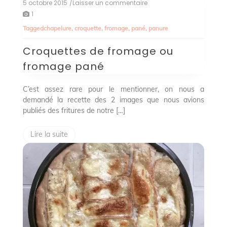
5 octobre 2015
/Laisser un commentaire
on
Croquettes
1
de
Tagged
chapelure
,
croquette
,
fromage
,
pané
,
panure
fromage
ou
Croquettes de fromage ou
fromage
pané
fromage pané
C’est assez rare pour le mentionner, on nous a
demandé la recette des 2 images que nous avions
publiés des fritures de notre […]
Lire la suite