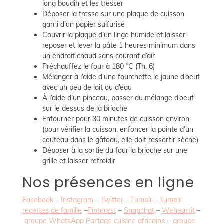
long boudin et les tresser
Déposer la tresse sur une plaque de cuisson
garni d’un papier sulfurisé
Couvrir la plaque d’un linge humide et laisser
reposer et lever la pâte 1 heures minimum dans
un endroit chaud sans courant d’air
Préchauffez le four à 180 °C (Th. 6)
Mélanger à l’aide d’une fourchette le jaune d’oeuf
avec un peu de lait ou d’eau
À l’aide d’un pinceau, passer du mélange d’oeuf
sur le dessus de la brioche
Enfourner pour 30 minutes de cuisson environ
(pour vérifier la cuisson, enfoncer la pointe d’un
couteau dans le gâteau, elle doit ressortir sèche)
Déposer à la sortie du four la brioche sur une
grille et laisser refroidir
Nos présences en ligne
Facebook
–
Instagram
–
Twitter
–
Tumblr
–
Tumblr
recettes de famille
–
Pinterest
–
Snapchat
–
Weheartit
–
groupe WhatsApp Partage cuisine africaine
–
groupe