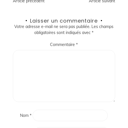
Navigation
Article précédent
Article suivant
de
Laisser un commentaire
l’article
Votre adresse e-mail ne sera pas publiée.
Les champs
obligatoires sont indiqués avec
*
Commentaire
*
Nom
*