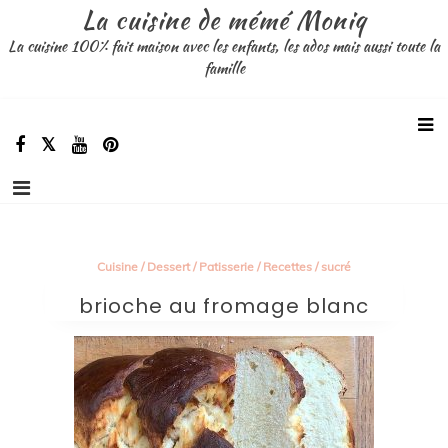
Aller
La cuisine de mémé Moniq
au
La cuisine 100% fait maison avec les enfants, les ados mais aussi toute la
contenu
famille
Cuisine
/
Dessert
/
Patisserie
/
Recettes
/
sucré
brioche au fromage blanc