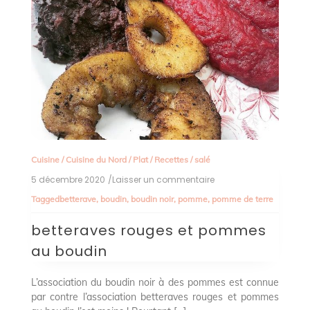
Cuisine
/
Cuisine du Nord
/
Plat
/
Recettes
/
salé
5 décembre 2020
/Laisser un commentaire
on
betteraves
Tagged
betterave
,
boudin
,
boudin noir
,
pomme
,
pomme de terre
rouges
et
betteraves rouges et pommes
pommes
au
au boudin
boudin
L’association du boudin noir à des pommes est connue
par contre l’association betteraves rouges et pommes