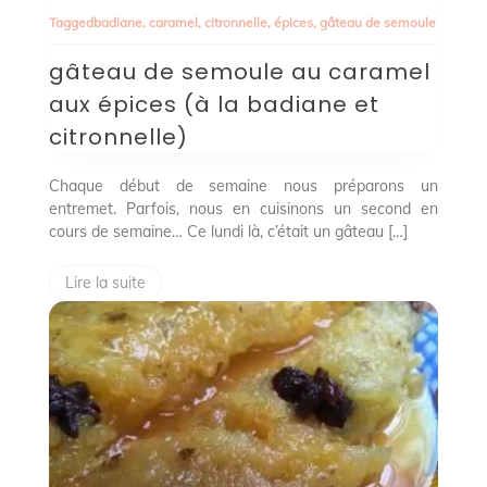
de
Tagged
badiane
,
caramel
,
citronnelle
,
épices
,
gâteau de semoule
semoule
au
gâteau de semoule au caramel
caramel
aux
aux épices (à la badiane et
épices
(à
citronnelle)
la
badiane
et
Chaque début de semaine nous préparons un
citronnelle)
entremet. Parfois, nous en cuisinons un second en
cours de semaine… Ce lundi là, c’était un gâteau […]
Lire la suite