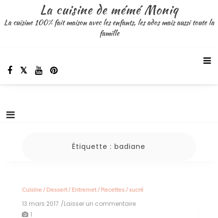
Aller
La cuisine de mémé Moniq
au
La cuisine 100% fait maison avec les enfants, les ados mais aussi toute la
contenu
famille
Étiquette :
badiane
Cuisine
/
Dessert
/
Entremet
/
Recettes
/
sucré
13 mars 2017
/Laisser un commentaire
on
gâteau
1