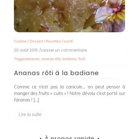
Cuisine
/
Dessert
/
Recettes
/
sucré
20 août 2015
/Laisser un commentaire
on
Ananas
Tagged
ananas
,
ananas rôti
,
badiane
,
fruit
rôti
à
Ananas rôti à la badiane
la
badiane
Comme ce n’est pas la canicule… on peut penser à
manger des fruits « cuits » ! Notre dévolu c’est porté sur
l’ananas ! […]
Lire la suite
À propos rapide