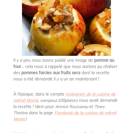
Il y a peu nous avons publié une image de
pomme au
four
… cela nous a rappelé que nous aurions pu réaliser
des
pommes farcies aux fruits secs
dont la recette
nous a été demandé il y a un an maintenant !
À l’époque, dans le compte
Instagram de la cuisine de
mémé Moniq
,
sanspour100plaisirs
nous avait demandé
la recette ! Idem pour
Annick Rousseau
et
Tines
Thetine
dans la page
Facebook de la cuisine de mémé
Moniq
!