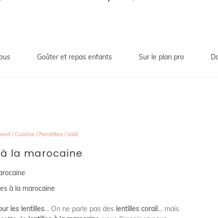
ous
Goûter et repas enfants
Sur le plan pro
Do
ent
/
Cuisine
/
Recettes
/
salé
s à la marocaine
lles à la marocaine
ur les lentilles
… On ne parle pas des
lentilles corail
… mais