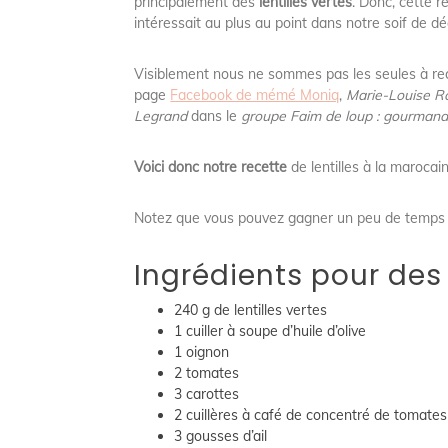
principalement des
lentilles vertes
. Donc, cette 
intéressait au plus au point dans notre soif de d
Visiblement nous ne sommes pas les seules à r
page
Facebook de mémé Moniq
,
Marie-Louise R
Legrand
dans le
groupe Faim de loup : gourmand 
Voici donc notre recette
de lentilles à la maroca
Notez que vous pouvez gagner un peu de temps en
Ingrédients pour des 
240 g de lentilles vertes
1 cuiller à soupe d’huile d’olive
1 oignon
2 tomates
3 carottes
2 cuillères à café de concentré de tomates
3 gousses d’ail