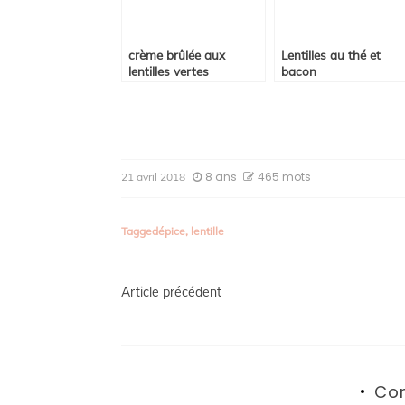
crème brûlée aux
Lentilles au thé et
lentilles vertes
bacon
8 ans
465 mots
21 avril 2018
Tagged
épice
,
lentille
Navigation
Article précédent
de
l’article
Co