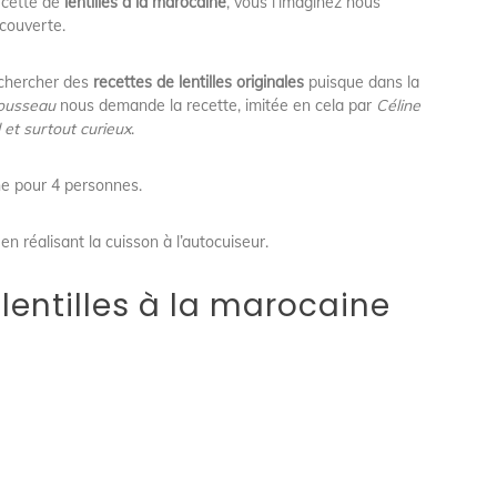
recette de
lentilles à la marocaine
, vous l’imaginez nous
écouverte.
echercher des
recettes de lentilles originales
puisque dans la
ousseau
nous demande la recette, imitée en cela par
Céline
et surtout curieux
.
ine pour 4 personnes.
 réalisant la cuisson à l’autocuiseur.
lentilles à la marocaine