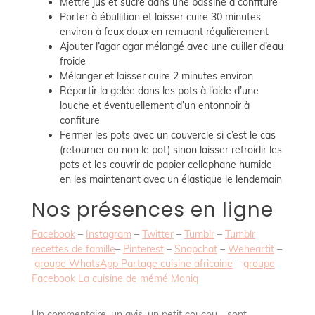
Mettre jus et sucre dans une bassine à confiture
Porter à ébullition et laisser cuire 30 minutes
environ à feux doux en remuant régulièrement
Ajouter l’agar agar mélangé avec une cuiller d’eau
froide
Mélanger et laisser cuire 2 minutes environ
Répartir la gelée dans les pots à l’aide d’une
louche et éventuellement d’un entonnoir à
confiture
Fermer les pots avec un couvercle si c’est le cas
(retourner ou non le pot) sinon laisser refroidir les
pots et les couvrir de papier cellophane humide
en les maintenant avec un élastique le lendemain
Nos présences en ligne
Facebook
–
Instagram
–
Twitter
–
Tumblr
–
Tumblr
recettes de famille
–
Pinterest
–
Snapchat
–
Weheartit
–
groupe WhatsApp Partage cuisine africaine
–
groupe
Facebook La cuisine de mémé Moniq
Un commentaire, un avis, un petit coucou… sont