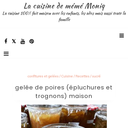
Aller
La cuisine de mémé Moniq
au
La cuisine 100% fait maison avec les enfants, les ados mais aussi toute la
contenu
famille
confitures et gelées
/
Cuisine
/
Recettes
/
sucré
gelée de poires (épluchures et
trognons) maison