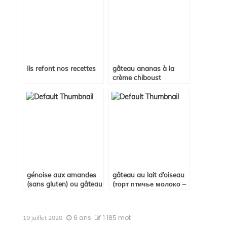
Ils refont nos recettes
gâteau ananas à la
crème chiboust
génoise aux amandes
gâteau au lait d’oiseau
(sans gluten) ou gâteau
(торт птичье молоко –
de Pessa’h
tort ptich’e moloko)
6 ans
1 185 mot
19 juillet 2020