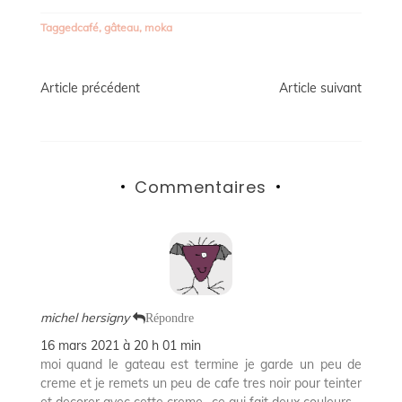
Tagged
café
,
gâteau
,
moka
Navigation
Article précédent
Article suivant
de
l’article
Commentaires
michel hersigny
Répondre
16 mars 2021 à 20 h 01 min
moi quand le gateau est termine je garde un peu de
creme et je remets un peu de cafe tres noir pour teinter
et decorer avec cette creme ..ce qui fait deux couleurs