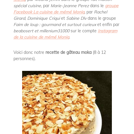
spécial cuisine
, par
Marie-Jeanne Perez
dans le
groupe
Facebook La cuisine de mémé Moniq
, par
Rachel
Girard, Dominique Criqui
et
Sabine Dlv
dans le groupe
Faim de loup : gourmand et surtout curieux
et enfin par
beabosert et millenium31000
sur le compte
Instagram
de la cuisine de mémé Moniq
.
Voici donc notre
recette de gâteau moka
(8 à 12
personnes).