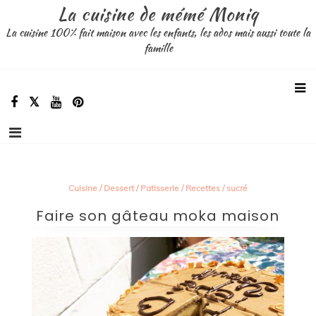
Aller
La cuisine de mémé Moniq
au
La cuisine 100% fait maison avec les enfants, les ados mais aussi toute la
contenu
famille
Cuisine
/
Dessert
/
Patisserie
/
Recettes
/
sucré
Faire son gâteau moka maison