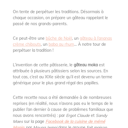
On tente de perpétuer les traditions. Désormais à
chaque occasion, on prépare un gâteau rappelant le
passé de nos grands-parents.
Ce peut-être une
bûche de Noël
, un
gâteau à l’ananas
crème chibouts
, un
baba au rhum
… À notre tour de
perpétuer la tradition !
L’invention de cette pâtisserie, le
gâteau moka
est
attribuée à plusieurs pâtissiers selon les sources. En
tout cas, c’est au XIXe siècle qu’il est devenu un terme
générique pour le plus grand régal des papilles.
Cette recette nous a été demandée à de nombreuses
reprises (en réalité, nous n’avons pas eu le temps de le
publier l’an dernier à cause de problèmes familiaux que
nous avons rencontrés) : par
Ergot Claude
et
Sandy
Maes
sur la page
Facebook de la cuisine de mémé
Moniq
, par
Mouna Jemni
dans le groupe
fait maison