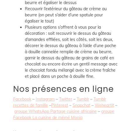
beurre et égaliser le dessus
Recouvrir l’extérieur du gâteau de crème au
beurre (on peut s’aider d’une spatule pour
égaliser le tout)
Plusieurs options s’offrent à vous pour la
décoration : soit recouvrir le dessus du gâteau
d’amandes effilées, soit les côtés, soit les deux,
décorer le dessus du gâteau à l’aide d’une poche
à douille cannelée remplie de crème au beurre,
garnir le dessus du gâteau de grains de café en
chocolat ou encore écrire un gentil message avec
le chocolat fondu mélangé avec la crème fraîche
et placé dans un poche à douille fine.
Nos présences en ligne
Facebook
–
Instagram
–
Twitter
–
Tumblr
–
Tumblr
recettes de famille
–
Pinterest
–
Snapchat
–
Weheartit
–
groupe WhatsApp Partage cuisine africaine
–
groupe
Facebook La cuisine de mémé Moniq