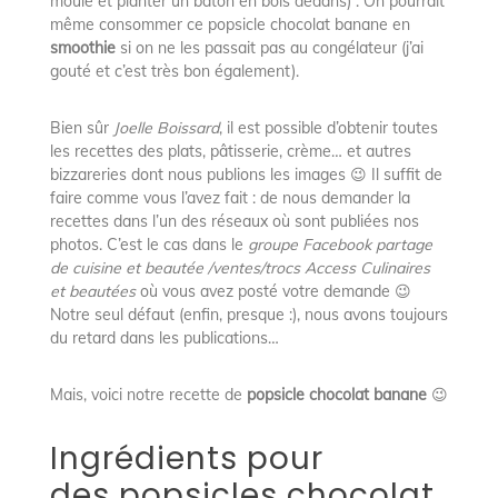
moule et planter un bâton en bois dedans) . On pourrait
même consommer ce popsicle chocolat banane en
smoothie
si on ne les passait pas au congélateur (j’ai
gouté et c’est très bon également).
Bien sûr
Joelle Boissard
, il est possible d’obtenir toutes
les recettes des plats, pâtisserie, crème… et autres
bizzareries dont nous publions les images 😉 Il suffit de
faire comme vous l’avez fait : de nous demander la
recettes dans l’un des réseaux où sont publiées nos
photos. C’est le cas dans le
groupe Facebook partage
de cuisine et beautée /ventes/trocs Access Culinaires
et beautées
où vous avez posté votre demande 😉
Notre seul défaut (enfin, presque :), nous avons toujours
du retard dans les publications…
Mais, voici notre recette de
popsicle chocolat banane
😉
Ingrédients pour
des popsicles chocolat