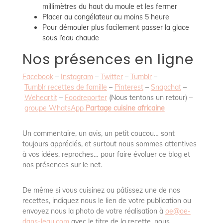
millimètres du haut du moule et les fermer
Placer au congélateur au moins 5 heure
Pour démouler plus facilement passer la glace
sous l’eau chaude
Nos présences en ligne
Facebook
–
Instagram
–
Twitter
–
Tumblr
–
Tumblr recettes de famille
–
Pinterest
–
Snapchat
–
Weheartit
–
Foodreporter
(Nous tentons un retour) –
groupe WhatsApp
Partage cuisine africaine
Un commentaire, un avis, un petit coucou… sont
toujours appréciés, et surtout nous sommes attentives
à vos idées, reproches… pour faire évoluer ce blog et
nos présences sur le net.
De même si vous cuisinez ou pâtissez une de nos
recettes, indiquez nous le lien de votre publication ou
envoyez nous la photo de votre réalisation à
oe@oe-
dans-leau.com
avec le titre de la recette, nous