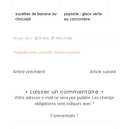
sucettes de banane au
popsicle : glace verte
chocolat
au concombre
9 ans
462 mots
30 juin 2017
Tagged
banane
,
chocolat
,
Nutella
,
popsicle
Navigation
Article précédent
Article suivant
de
Laisser un commentaire
l’article
Votre adresse e-mail ne sera pas publiée.
Les champs
obligatoires sont indiqués avec
*
Commentaire
*