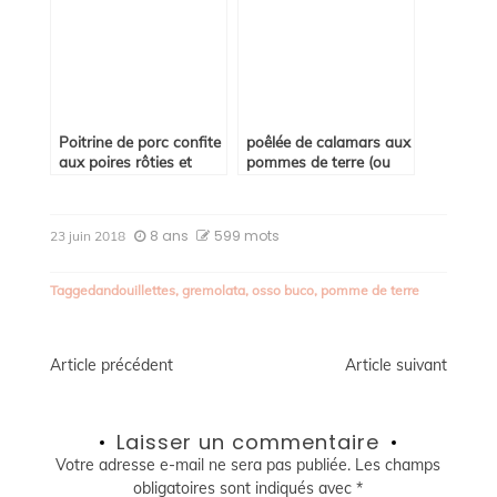
Poitrine de porc confite
poêlée de calamars aux
aux poires rôties et
pommes de terre (ou
pommes de terre
encornets)
sautées
8 ans
599 mots
23 juin 2018
Tagged
andouillettes
,
gremolata
,
osso buco
,
pomme de terre
Navigation
Article précédent
Article suivant
de
Laisser un commentaire
l’article
Votre adresse e-mail ne sera pas publiée.
Les champs
obligatoires sont indiqués avec
*