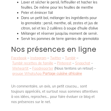
Laver et sécher le persil, l’effeuiller et hacher les
feuilles. De même pour les feuilles de menthe
Peler et émincer l’ail
Dans un petit bol, mélanger les ingrédients pour
la gremolata : persil, menthe, ail, zestes et jus de
citron, sel et les 2 cuillères à soupe d’huile d’olive
Mélanger et réserver jusqu’au moment de servir.
Servir les pommes de terre garnies de gremolata
Nos présences en ligne
Facebook
–
Instagram
–
Twitter
–
Tumblr
–
Tumblr recettes de famille
–
Pinterest
–
Snapchat
–
Weheartit
–
Foodreporter
(Nous tentons un retour) –
groupe WhatsApp
Partage cuisine africaine
Un commentaire, un avis, un petit coucou… sont
toujours appréciés, et surtout nous sommes attentives
à vos idées, reproches… pour faire évoluer ce blog et
nos présences sur le net.