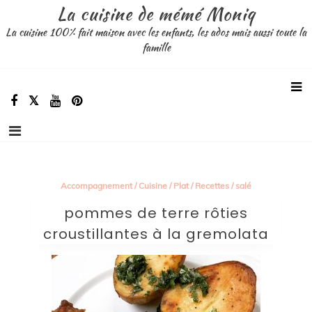
Aller
La cuisine de mémé Moniq
au
La cuisine 100% fait maison avec les enfants, les ados mais aussi toute la
contenu
famille
Accompagnement
/
Cuisine
/
Plat
/
Recettes
/
salé
pommes de terre rôties
croustillantes à la gremolata