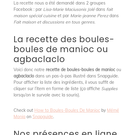
La recette nous a été demandé dans 2 groupes
Facebook : par
Lisa-Marie Maciusonis Jolé
dans
fait
maison spécial cuisine
et par
Marie-jeanne Perez
dans
Fait maison et discussions en tous genres
.
La recette des boules-
boules de manioc ou
agbaclaclo
Voici donc notre
recette de boules-boules de manioc
ou
agbaclaclo
dans un pas-à-pas illustré dans Snapguide.
Pour afficher la liste des ingrédients, il vous suffit de
cliquer sur l’item en forme de liste (ça affiche
Supplies
lorsqu’on le survole avec la souris).
Check out
How to Boules-Boules De Manioc
by
Mémé
Moniq
on
Snapguide
.
Nos présences en ligne