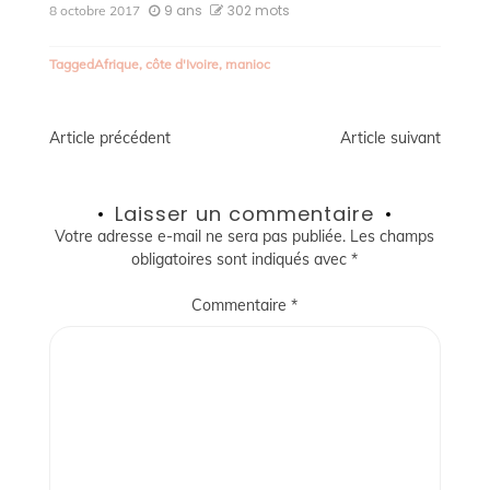
9 ans
302 mots
8 octobre 2017
Tagged
Afrique
,
côte d'Ivoire
,
manioc
Navigation
Article précédent
Article suivant
de
Laisser un commentaire
l’article
Votre adresse e-mail ne sera pas publiée.
Les champs
obligatoires sont indiqués avec
*
Commentaire
*