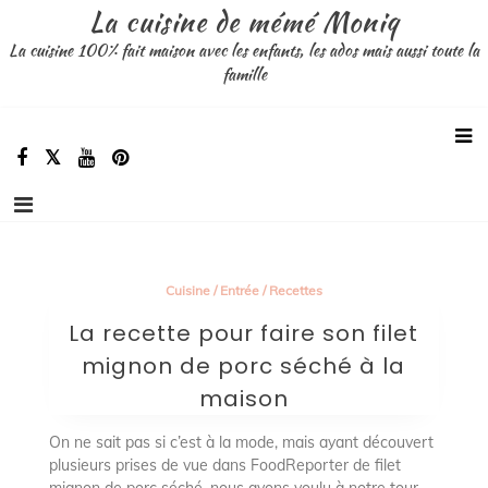
Aller
La cuisine de mémé Moniq
au
La cuisine 100% fait maison avec les enfants, les ados mais aussi toute la
contenu
famille
Cuisine
/
Entrée
/
Recettes
La recette pour faire son filet
mignon de porc séché à la
maison
On ne sait pas si c’est à la mode, mais ayant découvert
plusieurs prises de vue dans FoodReporter de filet
mignon de porc séché, nous avons voulu à notre tour