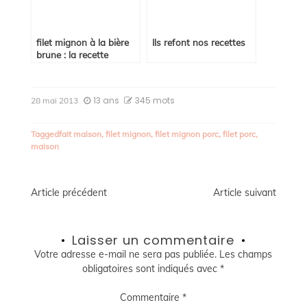
filet mignon à la bière
Ils refont nos recettes
brune : la recette
13 ans
345 mots
28 mai 2013
Tagged
fait maison
,
filet mignon
,
filet mignon porc
,
filet porc
,
maison
Navigation
Article précédent
Article suivant
de
Laisser un commentaire
l’article
Votre adresse e-mail ne sera pas publiée.
Les champs
obligatoires sont indiqués avec
*
Commentaire
*