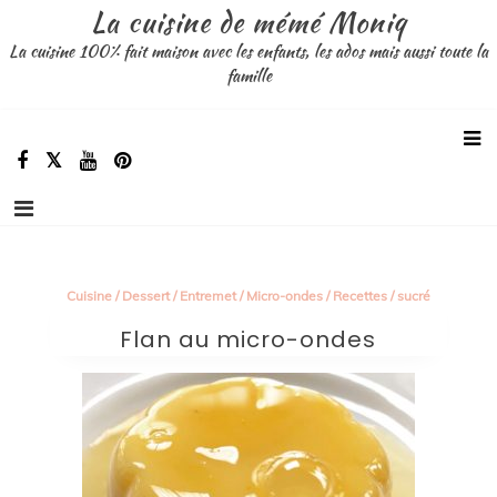
Aller
La cuisine de mémé Moniq
au
La cuisine 100% fait maison avec les enfants, les ados mais aussi toute la
contenu
famille
Cuisine
/
Dessert
/
Entremet
/
Micro-ondes
/
Recettes
/
sucré
Flan au micro-ondes