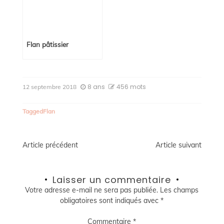
Flan pâtissier
8 ans
456 mots
12 septembre 2018
Tagged
Flan
Navigation
Article précédent
Article suivant
de
Laisser un commentaire
l’article
Votre adresse e-mail ne sera pas publiée.
Les champs
obligatoires sont indiqués avec
*
Commentaire
*