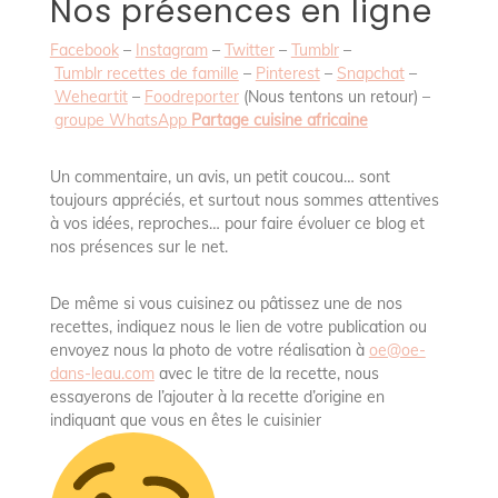
Nos présences en ligne
Facebook
–
Instagram
–
Twitter
–
Tumblr
–
Tumblr recettes de famille
–
Pinterest
–
Snapchat
–
Weheartit
–
Foodreporter
(Nous tentons un retour) –
groupe WhatsApp
Partage cuisine africaine
Un commentaire, un avis, un petit coucou… sont
toujours appréciés, et surtout nous sommes attentives
à vos idées, reproches… pour faire évoluer ce blog et
nos présences sur le net.
De même si vous cuisinez ou pâtissez une de nos
recettes, indiquez nous le lien de votre publication ou
envoyez nous la photo de votre réalisation à
oe@oe-
dans-leau.com
avec le titre de la recette, nous
essayerons de l’ajouter à la recette d’origine en
indiquant que vous en êtes le cuisinier