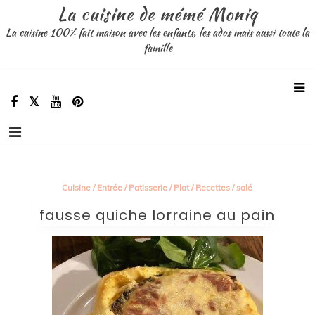
Aller
La cuisine de mémé Moniq
au
La cuisine 100% fait maison avec les enfants, les ados mais aussi toute la
contenu
famille
Cuisine
/
Entrée
/
Patisserie
/
Plat
/
Recettes
/
salé
fausse quiche lorraine au pain