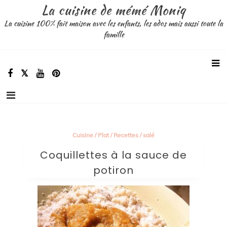
Aller
La cuisine de mémé Moniq
au
La cuisine 100% fait maison avec les enfants, les ados mais aussi toute la
contenu
famille
Cuisine
/
Plat
/
Recettes
/
salé
Coquillettes à la sauce de
potiron