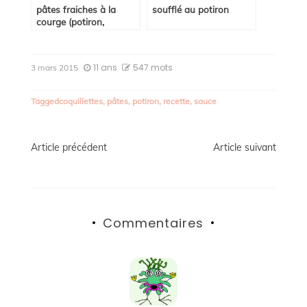
pâtes fraiches à la
soufflé au potiron
courge (potiron,
citrouille, courge
butternut… )
11 ans
547 mots
3 mars 2015
Tagged
coquillettes
,
pâtes
,
potiron
,
recette
,
sauce
Navigation
Article précédent
Article suivant
de
l’article
Commentaires