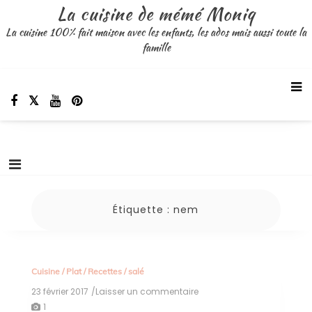
Aller
La cuisine de mémé Moniq
au
La cuisine 100% fait maison avec les enfants, les ados mais aussi toute la
contenu
famille
Étiquette :
nem
Cuisine
/
Plat
/
Recettes
/
salé
23 février 2017
/Laisser un commentaire
on
nems
1