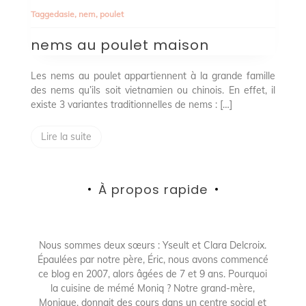
au
Tagged
asie
,
nem
,
poulet
poulet
maison
nems au poulet maison
Les nems au poulet appartiennent à la grande famille
des nems qu’ils soit vietnamien ou chinois. En effet, il
existe 3 variantes traditionnelles de nems : […]
Lire la suite
À propos rapide
Nous sommes deux sœurs : Yseult et Clara Delcroix.
Épaulées par notre père, Éric, nous avons commencé
ce blog en 2007, alors âgées de 7 et 9 ans. Pourquoi
la cuisine de mémé Moniq ? Notre grand-mère,
Monique, donnait des cours dans un centre social et