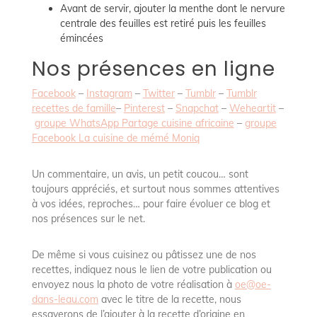
Avant de servir, ajouter la menthe dont le nervure
centrale des feuilles est retiré puis les feuilles
émincées
Nos présences en ligne
Facebook
–
Instagram
–
Twitter
–
Tumblr
–
Tumblr
recettes de famille
–
Pinterest
–
Snapchat
–
Weheartit
–
groupe WhatsApp Partage cuisine africaine
–
groupe
Facebook La cuisine de mémé Moniq
Un commentaire, un avis, un petit coucou… sont
toujours appréciés, et surtout nous sommes attentives
à vos idées, reproches… pour faire évoluer ce blog et
nos présences sur le net.
De même si vous cuisinez ou pâtissez une de nos
recettes, indiquez nous le lien de votre publication ou
envoyez nous la photo de votre réalisation à
oe@oe-
dans-leau.com
avec le titre de la recette, nous
essayerons de l’ajouter à la recette d’origine en