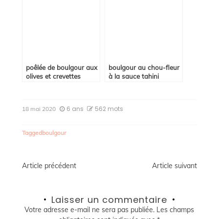
poêlée de boulgour aux
boulgour au chou-fleur
olives et crevettes
à la sauce tahini
6 ans
562 mots
18 mai 2020
Tagged
boulgour
Navigation
Article précédent
Article suivant
de
Laisser un commentaire
l’article
Votre adresse e-mail ne sera pas publiée.
Les champs