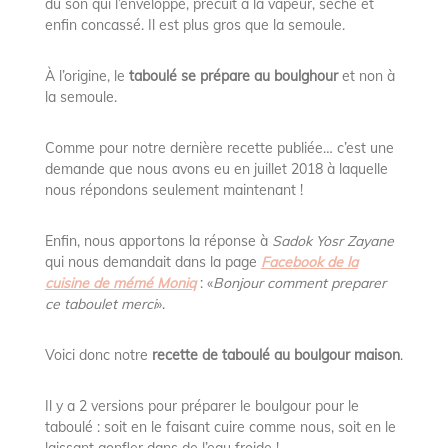
du son qui l’enveloppe, précuit à la vapeur, séché et
enfin concassé. Il est plus gros que la semoule.
À l’origine, le
taboulé se prépare au
boulghour
et non à
la semoule.
Comme pour notre dernière recette publiée… c’est une
demande que nous avons eu en juillet 2018 à laquelle
nous répondons seulement maintenant !
Enfin, nous apportons la réponse à
Sadok Yosr Zayane
qui nous demandait dans la page
Facebook de la
cuisine de mémé Moniq
: «
Bonjour comment preparer
ce taboulet merci
».
Voici donc notre
recette de taboulé au boulgour
maison
.
Il y a 2 versions pour préparer le boulgour pour le
taboulé : soit en le faisant cuire comme nous, soit en le
laissant gonfler dans de l’eau froide !