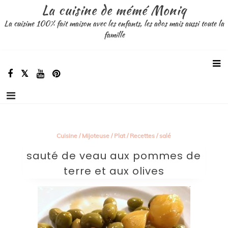
Aller
La cuisine de mémé Moniq
au
La cuisine 100% fait maison avec les enfants, les ados mais aussi toute la
contenu
famille
Cuisine
/
Mijoteuse
/
Plat
/
Recettes
/
salé
sauté de veau aux pommes de
terre et aux olives