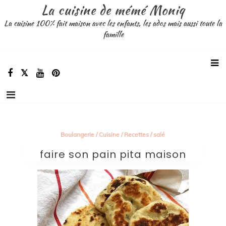
Aller
La cuisine de mémé Moniq
au
La cuisine 100% fait maison avec les enfants, les ados mais aussi toute la
contenu
famille
Boulangerie
/
Cuisine
/
Recettes
/
salé
faire son pain pita maison