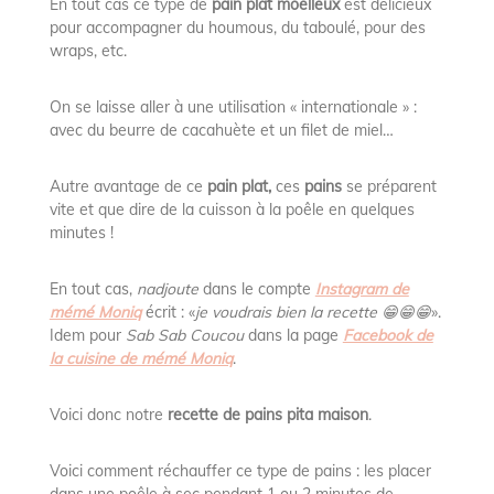
En tout cas ce type de
pain plat moelleux
est délicieux
pour accompagner du houmous, du taboulé, pour des
wraps, etc.
On se laisse aller à une utilisation « internationale » :
avec du beurre de cacahuète et un filet de miel…
Autre avantage de ce
pain plat,
ces
pains
se préparent
vite et que dire de la cuisson à la poêle en quelques
minutes !
En tout cas,
nadjoute
dans le compte
Instagram de
mémé Moniq
écrit : «
je voudrais bien la recette 😁😁😁
».
Idem pour
Sab Sab Coucou
dans la page
Facebook de
la cuisine de mémé Moniq
.
Voici donc notre
recette de pains pita maison
.
Voici comment réchauffer ce type de pains : les placer
dans une poêle à sec pendant 1 ou 2 minutes de