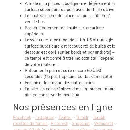
À l’aide d’un pinceau, badigeonner légèrement la
surface supérieure du pain avec de l’huile d’olive
La sauteuse chaude, placer un pain, côté huilé
vers le bas.
Passer légèrement de l’huile sur la surface
supérieure
Laisser cuire le pain pendant 1 à 1,5 minutes (la
surface supérieure est recouverte de bulles et le
dessous est doré sur les bords et par endroits) –
ce temps est donné à titre indicatif car il dépend
de votre matériel !
Retourner le pain et cuire encore 60 à 90
secondes (Ne pas trop cuire du deuxième côté)
Enchainer la cuisson des autres pains
Empiler les pains réalisés dans un torchon propre
afin de conserver le moelleux
Nos présences en ligne
Facebook
–
Instagram
–
Twitter
–
Tumblr
–
Tumblr
recettes de famille
–
Pinterest
–
Snapchat
–
Weheartit
–
groupe WhatsApp Partage cuisine africaine
–
groupe