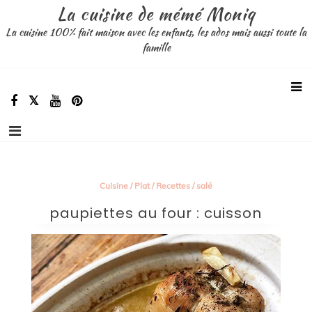
Aller
La cuisine de mémé Moniq
au
La cuisine 100% fait maison avec les enfants, les ados mais aussi toute la
contenu
famille
Cuisine
/
Plat
/
Recettes
/
salé
paupiettes au four : cuisson