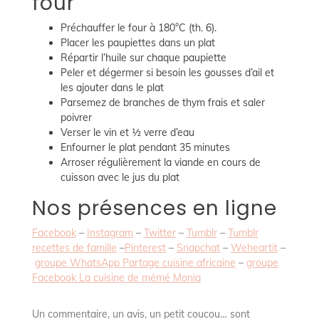
four
Préchauffer le four à 180°C (th. 6).
Placer les paupiettes dans un plat
Répartir l’huile sur chaque paupiette
Peler et dégermer si besoin les gousses d’ail et
les ajouter dans le plat
Parsemez de branches de thym frais et saler
poivrer
Verser le vin et ½ verre d’eau
Enfourner le plat pendant 35 minutes
Arroser régulièrement la viande en cours de
cuisson avec le jus du plat
Nos présences en ligne
Facebook
–
Instagram
–
Twitter
–
Tumblr
–
Tumblr
recettes de famille
–
Pinterest
–
Snapchat
–
Weheartit
–
groupe WhatsApp Partage cuisine africaine
–
groupe
Facebook La cuisine de mémé Moniq
Un commentaire, un avis, un petit coucou… sont