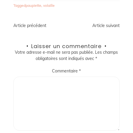
Tagged
paupiette
,
volaille
Navigation
Article précédent
Article suivant
de
Laisser un commentaire
l’article
Votre adresse e-mail ne sera pas publiée.
Les champs
obligatoires sont indiqués avec
*
Commentaire
*