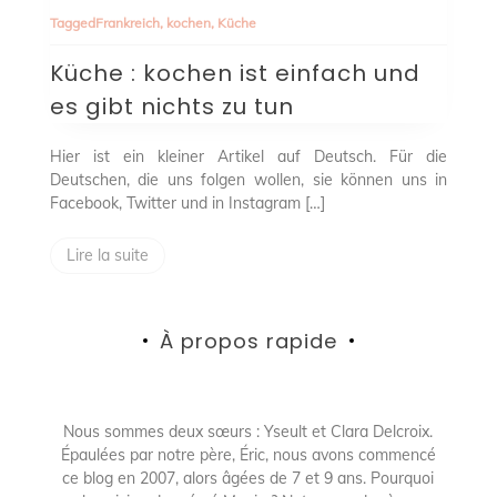
:
Tagged
Frankreich
,
kochen
,
Küche
kochen
ist
Küche : kochen ist einfach und
einfach
und
es gibt nichts zu tun
es
gibt
nichts
Hier ist ein kleiner Artikel auf Deutsch. Für die
zu
Deutschen, die uns folgen wollen, sie können uns in
tun
Facebook, Twitter und in Instagram […]
Lire la suite
À propos rapide
Nous sommes deux sœurs : Yseult et Clara Delcroix.
Épaulées par notre père, Éric, nous avons commencé
ce blog en 2007, alors âgées de 7 et 9 ans. Pourquoi