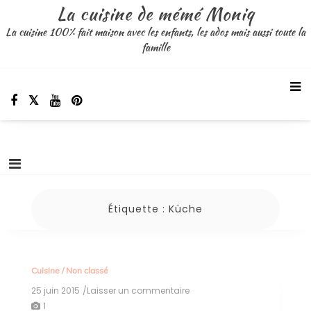
Aller
La cuisine de mémé Moniq
au
La cuisine 100% fait maison avec les enfants, les ados mais aussi toute la
contenu
famille
Étiquette :
Küche
Cuisine
/
Non classé
25 juin 2015
/Laisser un commentaire
on
Küche
1