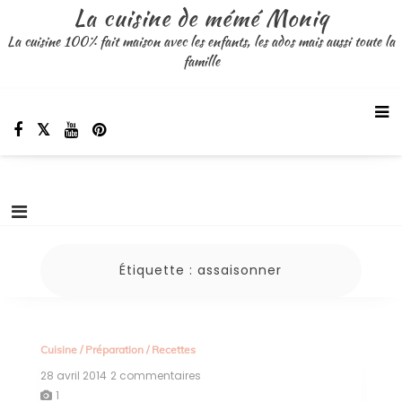
Aller
La cuisine de mémé Moniq
au
La cuisine 100% fait maison avec les enfants, les ados mais aussi toute la
contenu
famille
Étiquette :
assaisonner
Cuisine
/
Préparation
/
Recettes
28 avril 2014
2 commentaires
sur
recette
1