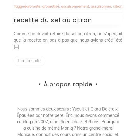
du
Tagged
aromate
,
aromatisé
,
assaisonnement
,
assaisonner
,
citron
sel
au
recette du sel au citron
citron
Comme on devait refaire du sel au citron, on s’aperçoit
que la recette en pas à pas que nous avions créé l’été
[…]
Lire la suite
À propos rapide
Nous sommes deux sœurs : Yseult et Clara Delcroix.
Épaulées par notre père, Éric, nous avons commencé
ce blog en 2007, alors âgées de 7 et 9 ans. Pourquoi
la cuisine de mémé Moniq ? Notre grand-mère,
Monique, donnait des cours dans un centre social et