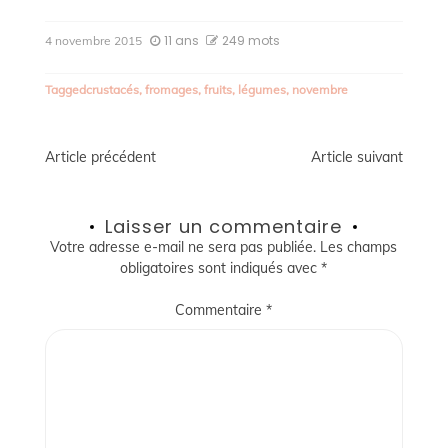
11 ans
249 mots
4 novembre 2015
Tagged
crustacés
,
fromages
,
fruits
,
légumes
,
novembre
Navigation
Article précédent
Article suivant
de
Laisser un commentaire
l’article
Votre adresse e-mail ne sera pas publiée.
Les champs
obligatoires sont indiqués avec
*
Commentaire
*