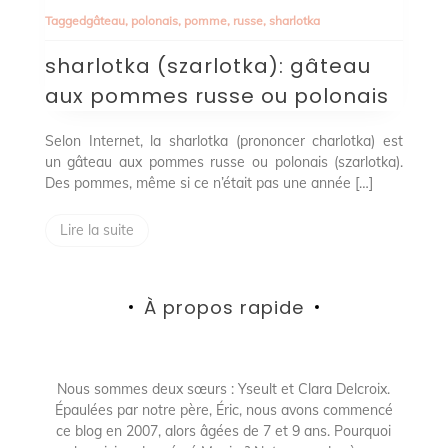
(szarlotka):
Tagged
gâteau
,
polonais
,
pomme
,
russe
,
sharlotka
gâteau
aux
sharlotka (szarlotka): gâteau
pommes
russe
aux pommes russe ou polonais
ou
polonais
Selon Internet, la sharlotka (prononcer charlotka) est
un gâteau aux pommes russe ou polonais (szarlotka).
Des pommes, même si ce n’était pas une année […]
Lire la suite
À propos rapide
Nous sommes deux sœurs : Yseult et Clara Delcroix.
Épaulées par notre père, Éric, nous avons commencé
ce blog en 2007, alors âgées de 7 et 9 ans. Pourquoi