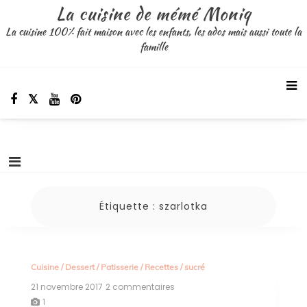
Aller
La cuisine de mémé Moniq
au
La cuisine 100% fait maison avec les enfants, les ados mais aussi toute la
contenu
famille
Étiquette :
szarlotka
Cuisine
/
Dessert
/
Patisserie
/
Recettes
/
sucré
21 novembre 2017
2 commentaires
sur
sharlotka
1