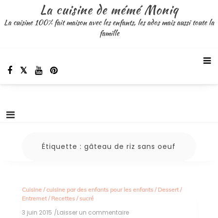
Aller
La cuisine de mémé Moniq
au
La cuisine 100% fait maison avec les enfants, les ados mais aussi toute la
contenu
famille
Étiquette :
gâteau de riz sans oeuf
Cuisine
/
cuisine par des enfants pour les enfants
/
Dessert
/
Entremet
/
Recettes
/
sucré
3 juin 2015
/Laisser un commentaire
on