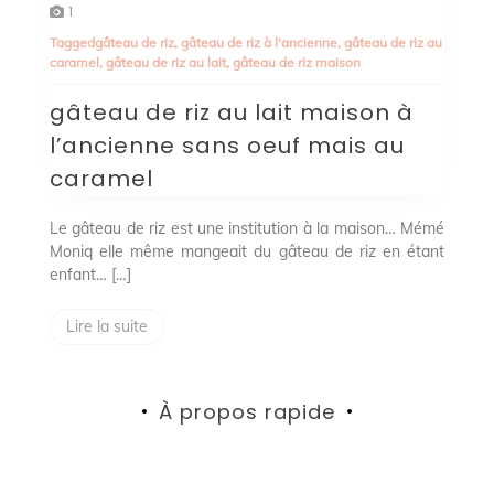
gâteau
1
de
Tagged
gâteau de riz
,
gâteau de riz à l'ancienne
,
gâteau de riz au
riz
caramel
,
gâteau de riz au lait
,
gâteau de riz maison
au
lait
gâteau de riz au lait maison à
maison
à
l’ancienne sans oeuf mais au
l’ancienne
sans
caramel
oeuf
mais
au
Le gâteau de riz est une institution à la maison… Mémé
caramel
Moniq elle même mangeait du gâteau de riz en étant
enfant… […]
Lire la suite
À propos rapide