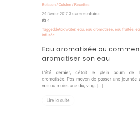
Boisson
/
Cuisine
/
Recettes
24 février 2017
3 commentaires
sur
Eau
4
aromatisée
Tagged
detox water
,
eau
,
eau aromatisée
,
eau fruitée
,
ea
ou
infusée
comment
aromatiser
Eau aromatisée ou commen
son
eau
aromatiser son eau
L’été dernier, c’était le plein boum de l
aromatisée. Pas moyen de passer une journée 
voir au moins une dix, vingt […]
Lire la suite