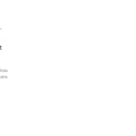
u
t
’eau
sans